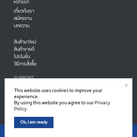
หน้าแรก
เกี่ยวกับเรา
สมัครงาน
บทความ
สินค้ามาใหม่
สินค้าขายดี
โปรโมชั่น
วิธีการสั่งซื้อ
SUPPORT
ติดต่อเรา
This website uses cookies to improve your
นโยบายการคืนเงิน
experience.
คำถามที่พบบ่อย
By using this website you agree to our
Privacy
Policy
.
นโยบายความเป็นส่วนตัว
Ok, I am ready
0
Copyright © 2022 Fasttect.com
Home
Shop
Wishlist
Account
More