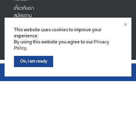
เกี่ยวกับเรา
สมัครงาน
บทความ
This website uses cookies to improve your
experience.
สินค้ามาใหม่
By using this website you agree to our
Privacy
สินค้าขายดี
Policy
.
โปรโมชั่น
วิธีการสั่งซื้อ
Ok, I am ready
0
หยิบใส่ตะกร้า
SUPPORT
Home
Shop
Wishlist
Account
More
ติดต่อเรา
นโยบายการคืนเงิน
คำถามที่พบบ่อย
นโยบายความเป็นส่วนตัว
Copyright © 2022 Fasttect.com