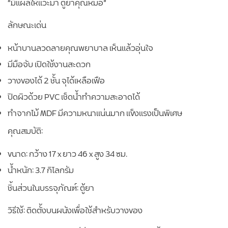
“มีแผลให้แวะมา ตู้ยาคุณหมอ”
ลักษณะเด่น
หน้าบานลวดลายคุณพยาบาล เห็นแล้วอุ่นใจ
มีมือจับ เปิดใช้งานสะดวก
วางของได้ 2 ชั้น จุได้เหลือเฟือ
ปิดผิวด้วย PVC เช็ดน้ำทำความสะอาดได้
ทำจากไม้ MDF มีความหนาแน่นมาก แข็งแรงเป็นพิเศษ
คุณสมบัติ:
ขนาด: กว้าง 17 x ยาว 46 x สูง 34 ซม.
น้ำหนัก: 3.7 กิโลกรัม
ชิ้นส่วนในบรรจุภัณฑ์: ตู้ยา
วิธีใช้: ติดตั้งบนผนังเพื่อใช้สำหรับวางของ