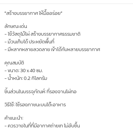
“สร้างบรรยากาศ ให้มื้ออร่อย”
ลักษณะเด่น
– ใช้วัสดุไม้ไผ่ สร้างบรรยากาศธรรมชาติ
– ม้วนเก็บได้ ประหยัดพื้นที่
– มีหลากหลายลวดลาย เข้าได้กับหลายบรรยากาศ
คุณสมบัติ
– ขนาด: 30 x 40 ซม.
– น้ำหนัก: 0.2 กิโลกรัม
ชิ้นส่วนในบรรจุภัณฑ์: ที่รองจานไผ่ทอ
วิธีใช้: ใช้รองภาชนะบนโต๊ะอาหาร
คำแนะนำ:
– ควรวางในที่ที่มีอากาศถ่ายเท ไม่อับชื้น