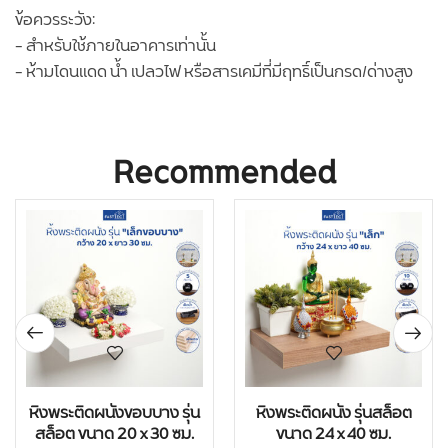
ข้อควรระวัง:
– สำหรับใช้ภายในอาคารเท่านั้น
– ห้ามโดนแดด น้ำ เปลวไฟ หรือสารเคมีที่มีฤทธิ์เป็นกรด/ด่างสูง
Recommended
หิ้งพระติดผนังขอบบาง รุ่น
หิ้งพระติดผนัง รุ่นสล็อต
สล็อต ขนาด 20 x 30 ซม.
ขนาด 24 x 40 ซม.