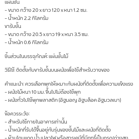
แผ่นชั้น
– ขนาด กว้าง 20 x ยาว 120 x หนา 1.2 ซม.
– น้ำหนัก 2.2 กิโลกรัม
ขารับชั้น
– ขนาด กว้าง 20.5 x ยาว 19 x หนา 3.5 ซม.
– น้ำหนัก 0.6 กิโลกรัม
ชิ้นส่วนในบรรจุภัณฑ์: แผ่นชั้นไม้
วิธีใช้: ติดตั้งกับขารับชั้นบนผนังเพื่อใช้สำหรับวางของ
คำแนะนำ: ควรเลือกพุกให้เหมาะกับผนังที่ติดตั้งเพื่อความแข็งแรง
– ผนังไม้หนา 10 มม. ขึ้นไปไม่ต้องใช้พุก
– ผนังทั่วไปใช้พุกพลาสติก (อิฐมอญ อิฐบล็อค อิฐมวลเบา)
ข้อควรระวัง:
– สำหรับใช้ภายในอาคารเท่านั้น
– น้ำหนักที่รับได้ขึ้นอยู่กับรุ่นของชั้นไม้และผนังที่ติดตั้ง
– ห้ามโดนแดด น้ำ เปลวไฟ หรือสารเคมีที่มีฤทธิ์เป็นกรด/ด่างสูง