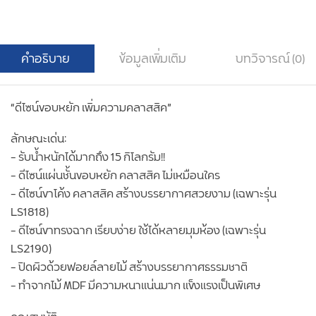
คำอธิบาย
ข้อมูลเพิ่มเติม
บทวิจารณ์ (0)
“ดีไซน์ขอบหยัก เพิ่มความคลาสสิค”
ลักษณะเด่น:
– รับน้ำหนักได้มากถึง 15 กิโลกรัม!!
– ดีไซน์แผ่นชั้นขอบหยัก คลาสสิค ไม่เหมือนใคร
– ดีไซน์ขาโค้ง คลาสสิค สร้างบรรยากาศสวยงาม (เฉพาะรุ่น
LS1818)
– ดีไซน์ขาทรงฉาก เรียบง่าย ใช้ได้หลายมุมห้อง (เฉพาะรุ่น
LS2190)
– ปิดผิวด้วยฟอยล์ลายไม้ สร้างบรรยากาศธรรมชาติ
– ทำจากไม้ MDF มีความหนาแน่นมาก แข็งแรงเป็นพิเศษ