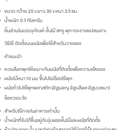
ขนาด: กว้าง 20 x ยาว 30 x หนา 3.5 ซม.
น้ำหนัก: 0.7 กิโลกรัม
ชิ้นส่วนในบรรจุภัณฑ์: ชั้นไม้ สกรู พุก กระดาษแปลนเจาะ
วิธีใช้: ติดตั้งบนผนังเพื่อใช้สำหรับวางของ
คำแนะนำ
ควรเลือกพุกให้เหมาะกับผนังที่ติดตั้งเพื่อความแข็งแรง
ผนังไม้หนา 10 มม. ขึ้นไปไม่ต้องใช้พุก
ผนังทั่วไปใช้พุกพลาสติก (อิฐมอญ อิฐบล็อค อิฐมวลเบา)
ข้อควรระวัง
สำหรับใช้ภายในอาคารเท่านั้น
น้ำหนักที่รับได้ขึ้นอยู่กับรุ่นของชั้นไม้และผนังที่ติดตั้ง
ห้ามโดนแดด น้ำ เปลวไฟ หรือสารเคมีที่มีฤทธิ์เป็นกรด/ด่างสูง