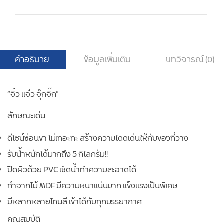
คำอธิบาย
ข้อมูลเพิ่มเติม
บทวิจารณ์ (0)
“จิ๋ว แจ๋ว จุ๊กจิ๊ก”
ลักษณะเด่น
ดีไซน์ซ่อนขา ไม่เทอะทะ สร้างความโดดเด่นให้กับของที่วาง
รับน้ำหนักได้มากถึง 5 กิโลกรัม!!
ปิดผิวด้วย PVC เช็ดน้ำทำความสะอาดได้
ทำจากไม้ MDF มีความหนาแน่นมาก แข็งแรงเป็นพิเศษ
มีหลากหลายโทนสี เข้าได้กับทุกบรรยากาศ
คุณสมบัติ