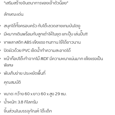
“เสริมสร้างจินตนาการของเจ้าตัวน้อย”
ลักษณะเด่น
สนุกได้ทั้งครอบครัว กับโต๊ะลวดลายเกมบันไดงู
มีหมากเดินพร้อมกับลูกเต๋าให้ในชุด แกะปุ๊บ เล่นปั๊บ!!!
ขาพลาสติก ABS แข็งแรง ทนทาน ใช้ได้ยาวนาน
ปิดผิวด้วย PVC เช็ดน้ำทำความสะอาดได้
หน้าท๊อปโต๊ะทำจากไม้ MDF มีความหนาแน่นมาก แข็งแรงเป็น
พิเศษ
พับเก็บง่าย ประหยัดพื้นที่
คุณสมบัติ
ขนาด: กว้าง 60 x ยาว 60 x สูง 29 ซม.
น้ำหนัก: 3.8 กิโลกรัม
ชิ้นส่วนในบรรจุภัณฑ์: โต๊ะเด็ก