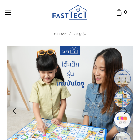
0
หน้าหลัก
โต๊ะญี่ปุ่น
/