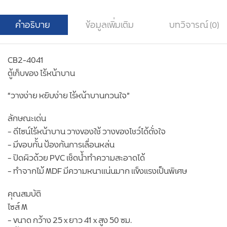
คำอธิบาย
ข้อมูลเพิ่มเติม
บทวิจารณ์ (0)
CB2-4041
ตู้เก็บของ ไร้หน้าบาน
“วางง่าย หยิบง่าย ไร้หน้าบานกวนใจ”
ลักษณะเด่น
– ดีไซน์ไร้หน้าบาน วางของใช้ วางของโชว์ได้ดั่งใจ
– มีขอบกั้น ป้องกันการเลื่อนหล่น
– ปิดผิวด้วย PVC เช็ดน้ำทำความสะอาดได้
– ทำจากไม้ MDF มีความหนาแน่นมาก แข็งแรงเป็นพิเศษ
คุณสมบัติ
ไซส์ M
– ขนาด กว้าง 25 x ยาว 41 x สูง 50 ซม.