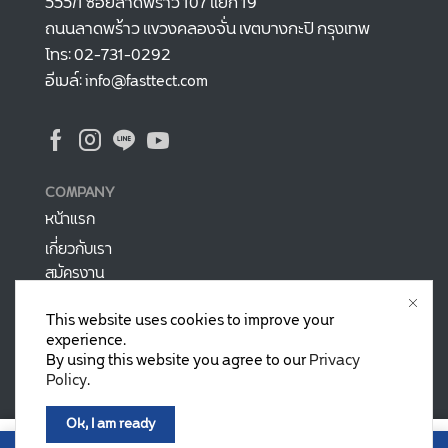
555/1 ซอยลาดพร้าว 107 แยก 19
ถนนลาดพร้าว แขวงคลองจั่น เขตบางกะปิ กรุงเทพ
โทร: 02-731-0292
อีเมล์: info@fasttect.com
COMPANY
หน้าแรก
เกี่ยวกับเรา
สมัครงาน
บทความ
This website uses cookies to improve your
experience.
สินค้ามาใหม่
By using this website you agree to our
Privacy
สินค้าขายดี
Policy
.
โปรโมชั่น
วิธีการสั่งซื้อ
Ok, I am ready
฿
1,050.00
0