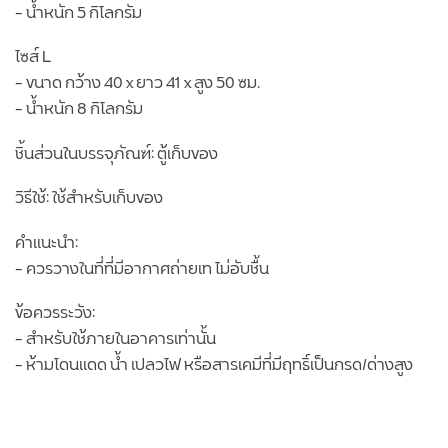
– น้ำหนัก 5 กิโลกรัม
ไซส์ L
– ขนาด กว้าง 40 x ยาว 41 x สูง 50 ซม.
– น้ำหนัก 8 กิโลกรัม
ชิ้นส่วนในบรรจุภัณฑ์: ตู้เก็บของ
วิธีใช้: ใช้สำหรับเก็บของ
คำแนะนำ:
– ควรวางในที่ที่มีอากาศถ่ายเท ไม่อับชื้น
ข้อควรระวัง:
– สำหรับใช้ภายในอาคารเท่านั้น
– ห้ามโดนแดด น้ำ เปลวไฟ หรือสารเคมีที่มีฤทธิ์เป็นกรด/ด่างสูง